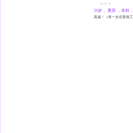
59岁， 离异 ，本
真诚！（有一女在香港工作）