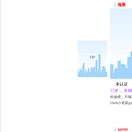
海豚
未认证
57岁， 
拒抽煙，不喝
chinli小老鼠gu
aaron