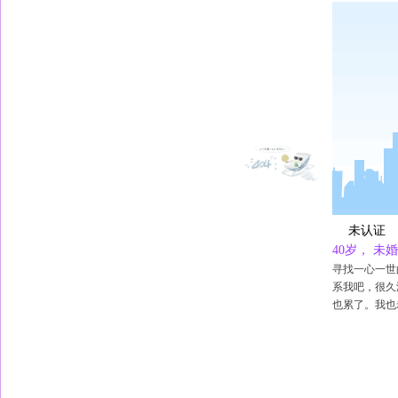
未认证
40岁， 
寻找一心一世
系我吧，很久
也累了。我也老