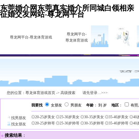
东莞婚介网东莞真实婚介所同城白领相亲
征婚交友网站-尊龙网平台
尊龙网平台-
尊龙网平台-尊龙体育游戏
尊龙体育游戏
您的位置：尊龙体育游戏首页 -> 高级搜索
请先登录…>>>
我要找
女朋友
男朋友
年龄
： 到 岁
地区
：
有
◎20-25岁美女
◎25-30岁美女
◎30-35岁美女
◎35-40岁美女
◎4
找男朋友
◎20-25岁帅哥
◎25-30岁帅哥
◎30-35岁帅哥
◎35-40岁帅哥
◎4
找女朋友
搜索结果
：
◆