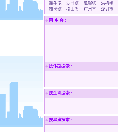
望牛墩
沙田镇
道滘镇
洪梅镇
谢岗镇
松山湖
广州市
深圳市
同 乡 会
：
◆
按体型搜索
：
◆
按生肖搜索
：
◆
按星座搜索
：
◆