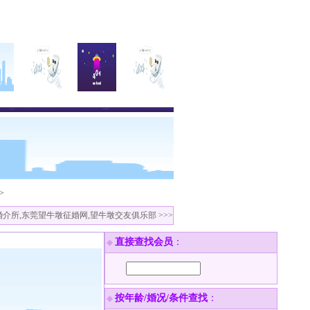
>
介所,东莞望牛墩征婚网,望牛墩交友俱乐部 >>>
直接查找会员
：
◆
按年龄/婚况/条件查找
：
◆