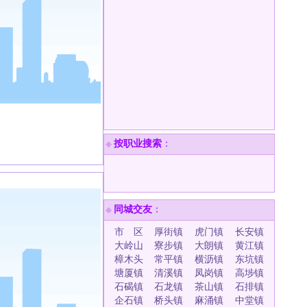
按职业搜索
：
◆
同城交友
：
◆
市 区
厚街镇
虎门镇
长安镇
大岭山
寮步镇
大朗镇
黄江镇
樟木头
常平镇
横沥镇
东坑镇
塘厦镇
清溪镇
凤岗镇
高埗镇
石碣镇
石龙镇
茶山镇
石排镇
企石镇
桥头镇
麻涌镇
中堂镇