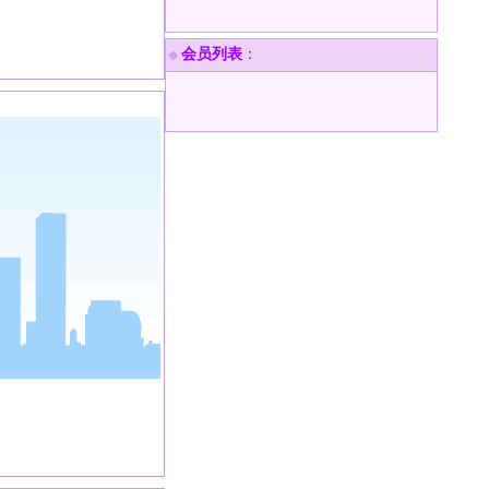
会员列表
：
◆